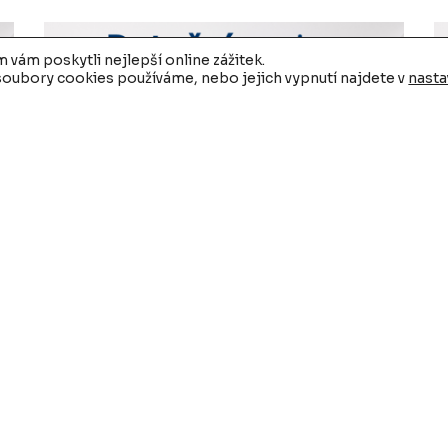
vám poskytli nejlepší online zážitek.
 soubory cookies používáme, nebo jejich vypnutí najdete v
nasta
r
Dotační noviny pro veřejný sektor
D
08/2025
s
1. 9. 2025
1.