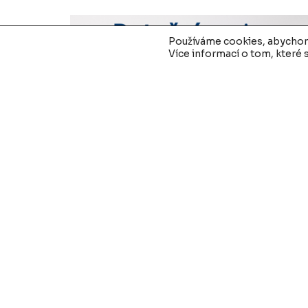
Používáme cookies, abychom 
Více informací o tom, které
Dotační noviny pro veřejný sekto
09/2025
30. 9. 2025