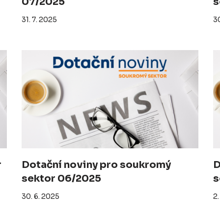
07/2025
s
31. 7. 2025
30
r
Dotační noviny pro soukromý
D
sektor 06/2025
s
30. 6. 2025
2.