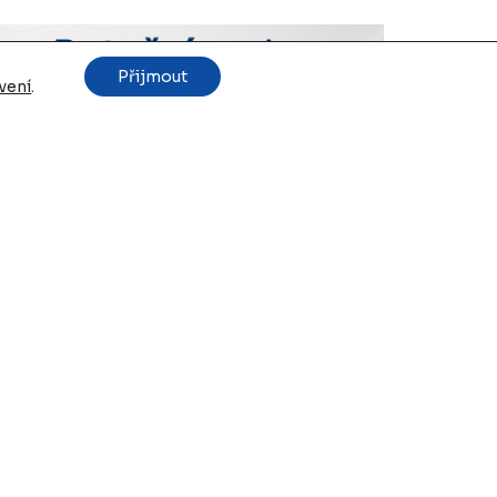
Přijmout
vení
.
otační noviny pro soukromý
ektor 08/2025
 9. 2025