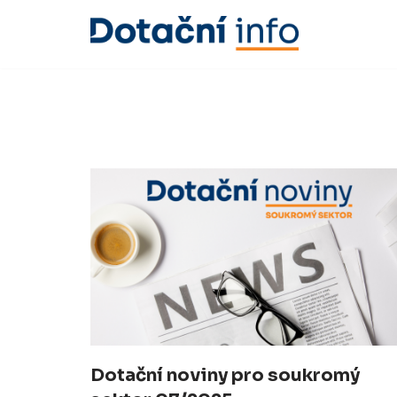
Přeskočit
na
obsah
Dotační noviny pro soukromý