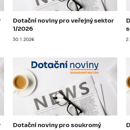
r
Dotační noviny pro veřejný sektor
D
1/2026
s
30. 1. 2026
2.
r
Dotační noviny pro soukromý
D