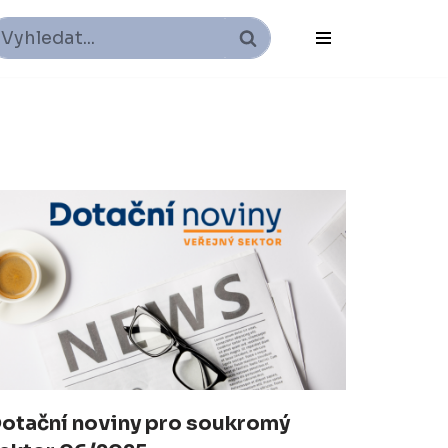
otační noviny pro soukromý