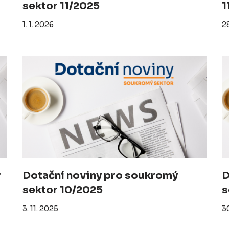
sektor 11/2025
1
1. 1. 2026
28
r
Dotační noviny pro soukromý
D
sektor 10/2025
s
3. 11. 2025
30