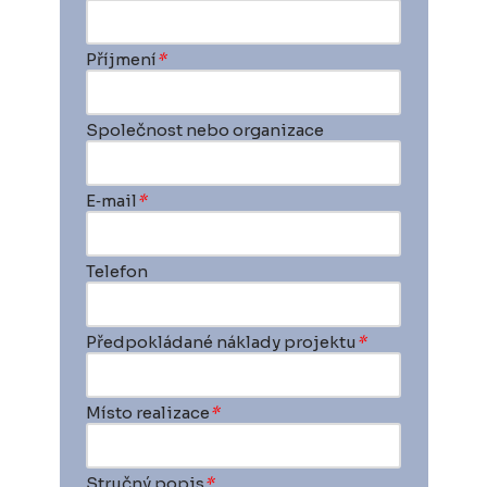
Příjmení
*
Společnost nebo organizace
E‑mail
*
Telefon
Předpokládané náklady projektu
*
Místo realizace
*
Stručný popis
*