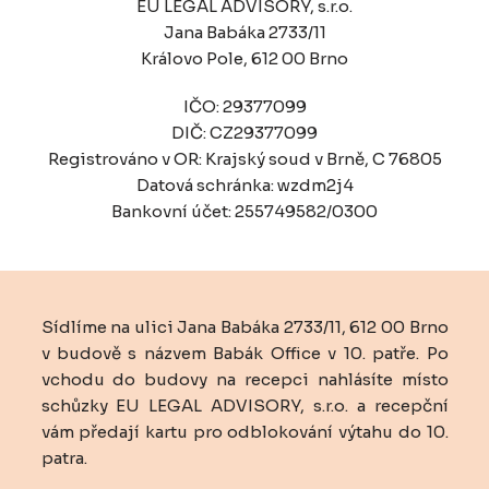
EU LEGAL ADVISORY, s.r.o.
Jana Babáka 2733/11
Královo Pole, 612 00 Brno
IČO: 29377099
DIČ: CZ29377099
Registrováno v OR: Krajský soud v Brně, C 76805
Datová schránka: wzdm2j4
Bankovní účet: 255749582/0300
Sídlíme na ulici Jana Babáka 2733/11, 612 00 Brno
v budově s názvem Babák Office v 10. patře. Po
vchodu do budovy na recepci nahlásíte místo
schůzky EU LEGAL ADVISORY, s.r.o. a recepční
vám předají kartu pro odblokování výtahu do 10.
patra.