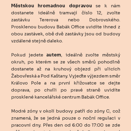
Městskou hromadnou dopravou
se k nám
dostanete ideálně tramvají číslo 12, zvolte
zastávku Tererova nebo Dobrovského.
Prosklenou budovu Babák Office uvidíte ihned z
obou zastávek, obě dvě zastávky jsou od budovy
vzdálené stejně daleko.
Pokud jedete
autem
, ideálně zvolte městský
okruh, po kterém se ze všech směrů pohodlně
dostanete až na kruhový objezd při ulicích
Žabovřeská a Pod Kaštany. Vyjeďte výjezdem směr
Královo Pole a na první křižovatce se dejte
doprava, po chvíli po pravé straně uvidíte
prosklené kancelářské centrum Babák Office.
Modré zóny v okolí budovy patří do zóny C, což
znamená, že se jedná pouze o noční regulaci v
pracovní dny. Přes den od 6:00 do 17:00 se zde