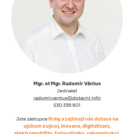
Mgr. et Mgr. Radomír Věntus
Jednatel
radomir.ventus@dotacni.info
530 338 801
Jste zástupce
firmy a zajímají vás dotace na
výzkum a vývoj, inovace, digitalizaci,
elektromobilitu, fotovoltaiku, rekonstrukci,