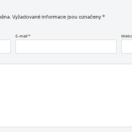
něna.
Vyžadované informace jsou označeny
*
E-mail
*
Webo