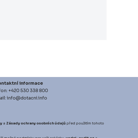
ntaktní informace
fon: +420 530 338 800
il: info@dotacni.info
y
a
Zásady ochrany osobních údajů
před použitím tohoto