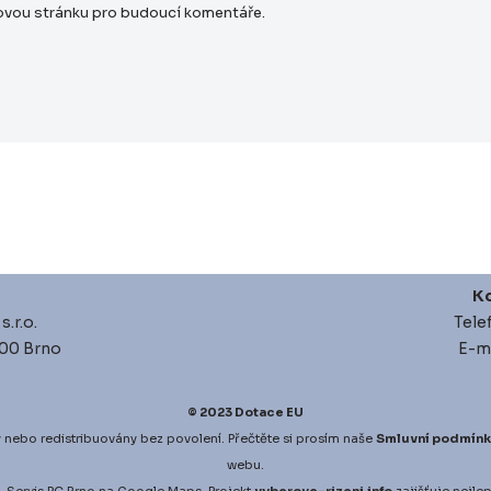
bovou stránku pro budoucí komentáře.
Ko
.r.o.
Tele
 00 Brno
E-ma
© 2023
Dotace EU
 nebo redistribuovány bez povolení. Přečtěte si prosím naše
Smluvní podmínk
webu.