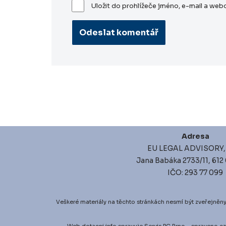
Uložit do prohlížeče jméno, e-mail a we
Adresa
EU LEGAL ADVISORY, s
Jana Babáka 2733/11, 612
IČO: 293 77 099
Veškeré materiály na těchto stránkách nesmí být zveřejněny