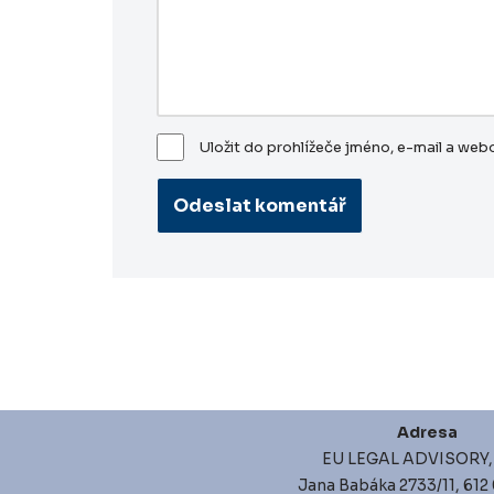
Uložit do prohlížeče jméno, e-mail a we
Adresa
EU LEGAL ADVISORY, s
Jana Babáka 2733/11, 612