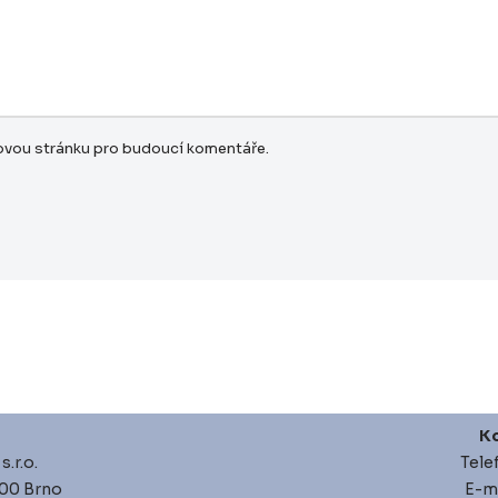
bovou stránku pro budoucí komentáře.
Ko
.r.o.
Tele
 00 Brno
E-ma