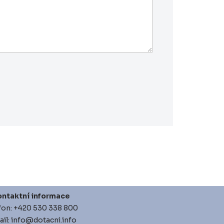
ntaktní informace
fon: +420 530 338 800
il: info@dotacni.info