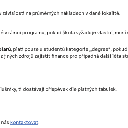
závislosti na průměrných nákladech v dané lokalitě.
 v rámci programu, pokud škola vyžaduje vlastní, musí si
olarů
, platí pouze u studentů kategorie „degree“, pokud 
 jiných zdrojů zajistit finance pro případná další léta st
ušníky, ti dostávají příspěvek dle platných tabulek.
e nás
kontaktovat
.