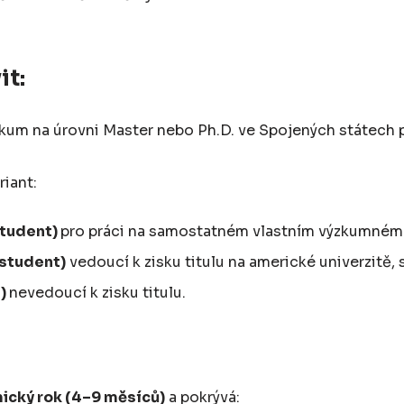
it:
kum na úrovni Master nebo Ph.D. ve Spojených státech p
riant:
student)
pro práci na samostatném vlastním výzkumném pr
 student)
vedoucí k zisku titulu na americké univerzitě,
t)
nevedoucí k zisku titulu.
cký rok (4–9 měsíců)
a pokrývá: