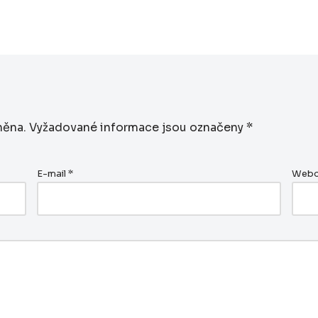
něna.
Vyžadované informace jsou označeny
*
E-mail
*
Webo