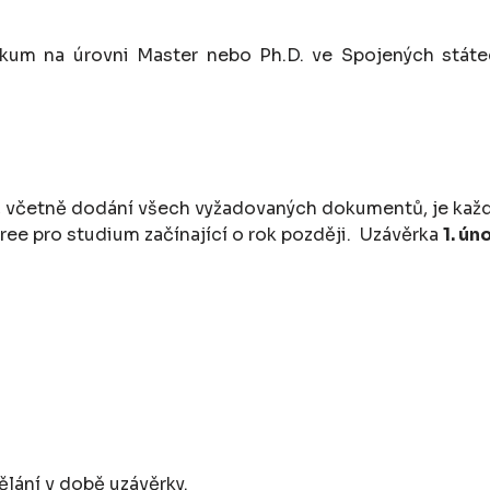
kum na úrovni Master nebo Ph.D. ve Spojených státe
í, včetně dodání všech vyžadovaných dokumentů, je ka
ree pro studium začínající o rok později. Uzávěrka
1. ún
lání v době uzávěrky.