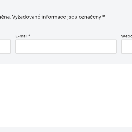
něna.
Vyžadované informace jsou označeny
*
E-mail
*
Webo