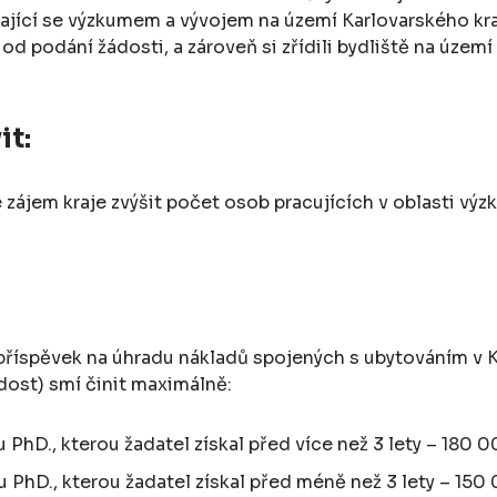
vající se výzkumem a vývojem na území Karlovarského kra
od podání žádosti, a zároveň si zřídili bydliště na územ
it:
em kraje zvýšit počet osob pracujících v oblasti výzkum
říspěvek na úhradu nákladů spojených s ubytováním v K
dost) smí činit maximálně:
 PhD., kterou žadatel získal před více než 3 lety – 180 0
 PhD., kterou žadatel získal před méně než 3 lety – 150