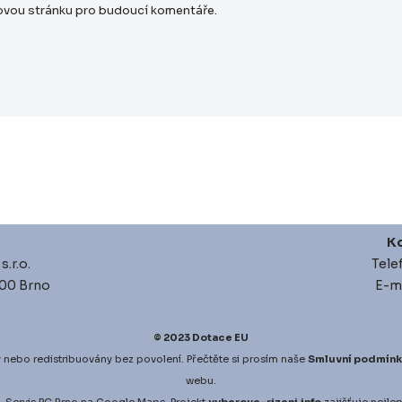
bovou stránku pro budoucí komentáře.
Ko
.r.o.
Tele
 00 Brno
E-ma
© 2023
Dotace EU
 nebo redistribuovány bez povolení. Přečtěte si prosím naše
Smluvní podmínk
webu.