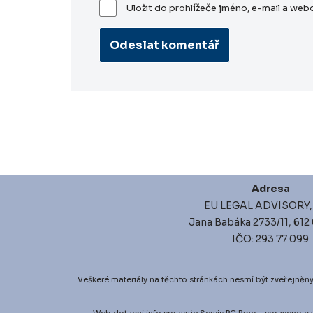
Uložit do prohlížeče jméno, e-mail a we
Adresa
EU LEGAL ADVISORY, s
Jana Babáka 2733/11, 612
IČO: 293 77 099
Veškeré materiály na těchto stránkách nesmí být zveřejněny