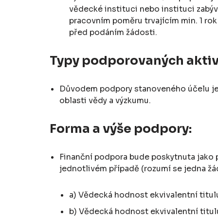
vědecké instituci nebo instituci zabý
pracovním poměru trvajícím min. 1 rok 
před podáním žádosti.
Typy podporovaných aktiv
Důvodem podpory stanoveného účelu je záj
oblasti vědy a výzkumu.
Forma a výše podpory:
Finanční podpora bude poskytnuta jako p
jednotlivém případě (rozumí se jedna žá
a) Vědecká hodnost ekvivalentní titulu
b) Vědecká hodnost ekvivalentní titulu