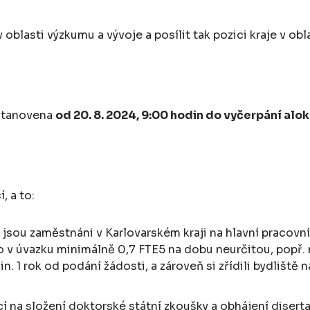
oblasti výzkumu a vývoje a posílit tak pozici kraje v obl
 stanovena
od 20. 8. 2024, 9:00 hodin do vyčerpání alo
, a to:
 jsou zaměstnáni v Karlovarském kraji na hlavní pracovní
o v úvazku minimálně 0,7 FTE5 na dobu neurčitou, popř. 
. 1 rok od podání žádosti, a zároveň si zřídili bydliště 
í na složení doktorské státní zkoušky a obhájení diserta