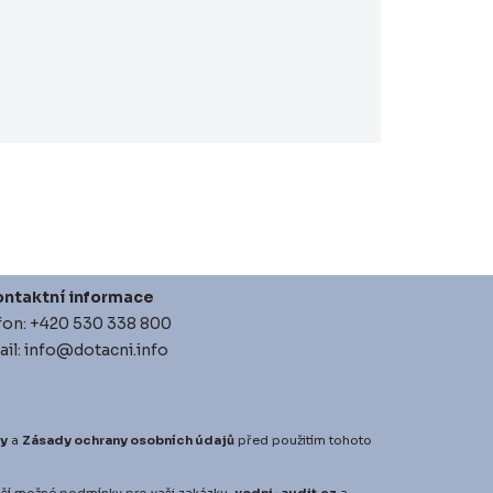
ntaktní informace
fon: +420 530 338 800
il: info@dotacni.info
y
a
Zásady ochrany osobních údajů
před použitím tohoto