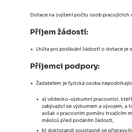
Dotace na zvýšení počtu osob pracujících v 
Příjem žádostí:
Lhůta pro podávání žádostí o dotace je
Příjemci podpory:
Žadatelem je fyzická osoba nepodnikající
a) vědecko-výzkumní pracovníci, kteří
zabývající se výzkumem a vývojem, a t
avšak v pracovním poměru trvajícím min
měsíců před podáním žádosti,
b) doktorandi soustavně se připravujíc