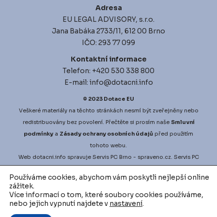
Adresa
EU LEGAL ADVISORY, s.r.o.
Jana Babáka 2733/11, 612 00 Brno
IČO: 293 77 099
Kontaktní informace
Telefon: +420 530 338 800
E-mail: info@dotacni.info
© 2023
Dotace EU
Veškeré materiály na těchto stránkách nesmí být zveřejněny nebo
redistribuovány bez povolení. Přečtěte si prosím naše
Smluvní
podmínky
a
Zásady ochrany osobních údajů
před použitím
tohoto webu.
Web
dotacni.info
spravuje
Servis PC Brno
- spraveno.cz.
Servis PC
Brno
na Google Maps. Projekt
vyberove-rizeni.info
zajišťuje
Používáme cookies, abychom vám poskytli nejlepší online
nejlepší možné podmínky pro vaši zakázku.
vodni-audit.cz
a
zážitek.
d
igitalni-audit.cz
zefektivní činnosti přesně dle vašich potřeb.
Více informací o tom, které soubory cookies používáme,
nebo jejich vypnutí najdete v
nastavení
.
Podívejte se na další inovativní řešení v oblasti využívání datové
analytiky a AI ve financích, například
Factor investing software