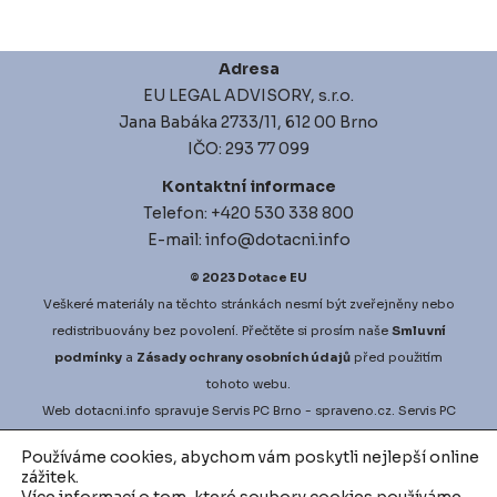
Adresa
EU LEGAL ADVISORY, s.r.o.
Jana Babáka 2733/11, 612 00 Brno
IČO: 293 77 099
Kontaktní informace
Telefon: +420 530 338 800
E-mail: info@dotacni.info
© 2023
Dotace EU
Veškeré materiály na těchto stránkách nesmí být zveřejněny nebo
redistribuovány bez povolení. Přečtěte si prosím naše
Smluvní
podmínky
a
Zásady ochrany osobních údajů
před použitím
tohoto webu.
Web
dotacni.info
spravuje
Servis PC Brno
- spraveno.cz.
Servis PC
Brno
na Google Maps. Projekt
vyberove-rizeni.info
zajišťuje
Používáme cookies, abychom vám poskytli nejlepší online
nejlepší možné podmínky pro vaši zakázku.
vodni-audit.cz
a
zážitek.
d
igitalni-audit.cz
zefektivní činnosti přesně dle vašich potřeb.