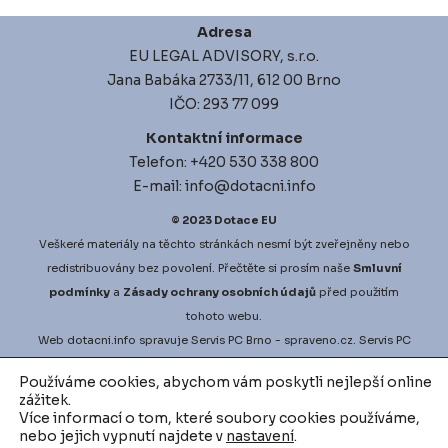
Adresa
EU LEGAL ADVISORY, s.r.o.
Jana Babáka 2733/11, 612 00 Brno
IČO: 293 77 099
Kontaktní informace
Telefon: +420 530 338 800
E-mail: info@dotacni.info
© 2023
Dotace EU
Veškeré materiály na těchto stránkách nesmí být zveřejněny nebo
redistribuovány bez povolení. Přečtěte si prosím naše
Smluvní
podmínky
a
Zásady ochrany osobních údajů
před použitím
tohoto webu.
Web
dotacni.info
spravuje
Servis PC Brno
- spraveno.cz.
Servis PC
Brno
na Google Maps. Projekt
vyberove-rizeni.info
zajišťuje
Používáme cookies, abychom vám poskytli nejlepší online
nejlepší možné podmínky pro vaši zakázku.
vodni-audit.cz
a
zážitek.
d
igitalni-audit.cz
zefektivní činnosti přesně dle vašich potřeb.
Více informací o tom, které soubory cookies používáme,
nebo jejich vypnutí najdete v
nastavení
.
Podívejte se na další inovativní řešení v oblasti využívání datové