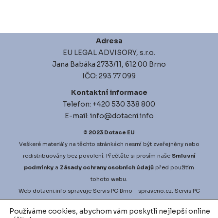
Adresa
EU LEGAL ADVISORY, s.r.o.
Jana Babáka 2733/11, 612 00 Brno
IČO: 293 77 099
Kontaktní informace
Telefon: +420 530 338 800
E-mail: info@dotacni.info
© 2023
Dotace EU
Veškeré materiály na těchto stránkách nesmí být zveřejněny nebo
redistribuovány bez povolení. Přečtěte si prosím naše
Smluvní
podmínky
a
Zásady ochrany osobních údajů
před použitím
tohoto webu.
Web
dotacni.info
spravuje
Servis PC Brno
- spraveno.cz.
Servis PC
Brno
na Google Maps. Projekt
vyberove-rizeni.info
zajišťuje
Používáme cookies, abychom vám poskytli nejlepší online
nejlepší možné podmínky pro vaši zakázku.
vodni-audit.cz
a