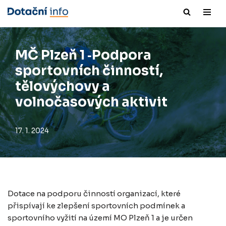
Přeskočit
na
obsah
MČ Plzeň 1 ‑Podpora
sportovních činností,
tělovýchovy a
volnočasových aktivit
17. 1. 2024
Dotace na podporu činností organizací, které
přispívají ke zlepšení sportovních podmínek a
sportovního vyžití na území MO Plzeň 1 a je určen