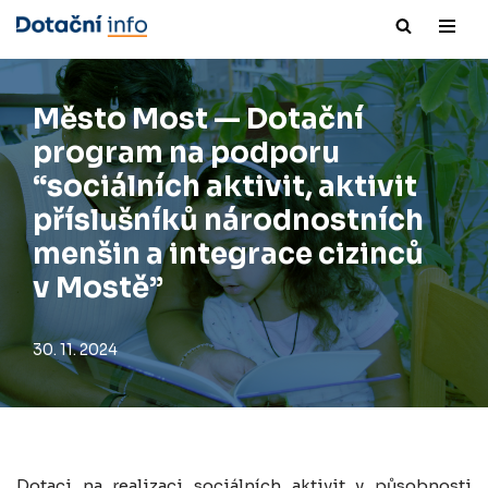
Přeskočit
na
obsah
Město Most — Dotační
program na podporu
“sociálních aktivit, aktivit
příslušníků národnostních
menšin a integrace cizinců
v Mostě”
30. 11. 2024
Dotaci na realizaci sociálních aktivit v působnosti