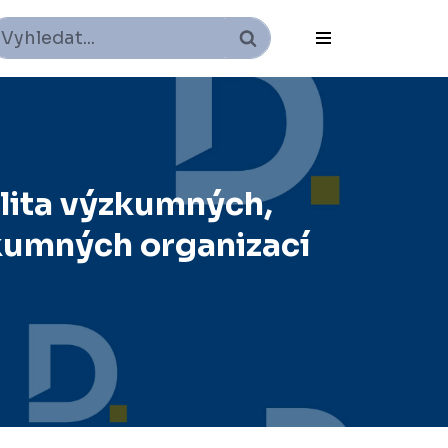
lita výzkumných,
zkumných organizací