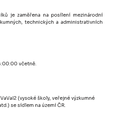
níků je zaměřena na posílení mezinárodní
zkumných, technických a administrativních
4:00:00 včetně.
u VaVaI2 (vysoké školy, veřejné výzkumné
td.) se sídlem na území ČR.