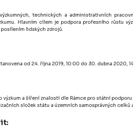
 výzkumných, technických a administrativních pracov
ýzkumu. Hlavním cílem je podpora profesního růstu vý
posílením lidských zdrojů.
stanovena od 24. října 2019, 10:00 do 30. dubna 2020, 1
ro výzkum a šíření znalostí dle Rámce pro státní podpor
izačních složek státu a územních samosprávných celků a
it: