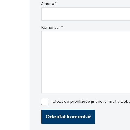
Jméno
*
Komentář
*
Uložit do prohlížeče jméno, e-mail a we