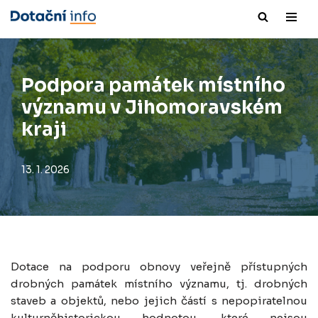
Přeskočit
na
obsah
Podpora památek místního
významu v Jihomoravském
kraji
13. 1. 2026
Dotace na podporu obnovy veřejně přístupných
drobných památek místního významu, tj. drobných
staveb a objektů, nebo jejich částí s nepopiratelnou
kulturněhistorickou hodnotou, které nejsou