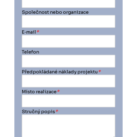
Společnost nebo organizace
E‑mail
*
Telefon
Předpokládané náklady projektu
*
Místo realizace
*
Stručný popis
*