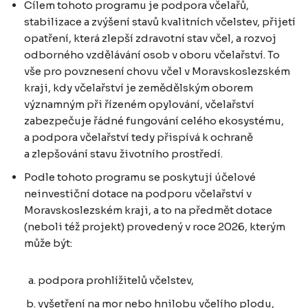
Cílem tohoto programu je podpora včelařů,
stabilizace a zvýšení stavů kvalitních včelstev, přijetí
opatření, která zlepší zdravotní stav včel, a rozvoj
odborného vzdělávání osob v oboru včelařství. To
vše pro povznesení chovu včel v Moravskoslezském
kraji, kdy včelařství je zemědělským oborem
významným při řízeném opylování, včelařství
zabezpečuje řádné fungování celého ekosystému,
a podpora včelařství tedy přispívá k ochraně
a zlepšování stavu životního prostředí.
Podle tohoto programu se poskytují účelové
neinvestiční dotace na podporu včelařství v
Moravskoslezském kraji, a to na předmět dotace
(neboli též projekt) provedený v roce 2026, kterým
může být:
podpora prohlížitelů včelstev,
vyšetření na mor nebo hnilobu včelího plodu,