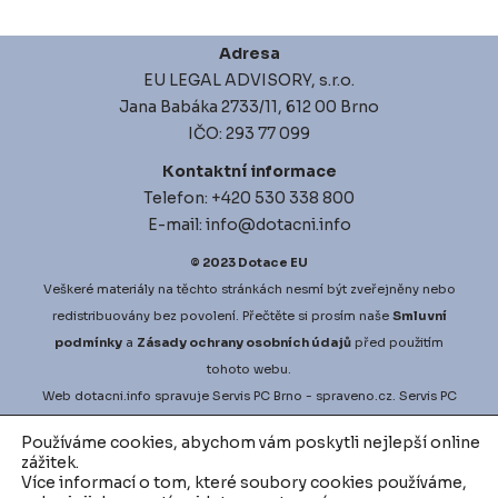
Adresa
EU LEGAL ADVISORY, s.r.o.
Jana Babáka 2733/11, 612 00 Brno
IČO: 293 77 099
Kontaktní informace
Telefon: +420 530 338 800
E-mail: info@dotacni.info
© 2023
Dotace EU
Veškeré materiály na těchto stránkách nesmí být zveřejněny nebo
redistribuovány bez povolení. Přečtěte si prosím naše
Smluvní
podmínky
a
Zásady ochrany osobních údajů
před použitím
tohoto webu.
Web
dotacni.info
spravuje
Servis PC Brno
- spraveno.cz.
Servis PC
Brno
na Google Maps. Projekt
vyberove-rizeni.info
zajišťuje
Používáme cookies, abychom vám poskytli nejlepší online
nejlepší možné podmínky pro vaši zakázku.
vodni-audit.cz
a
zážitek.
d
igitalni-audit.cz
zefektivní činnosti přesně dle vašich potřeb.
Více informací o tom, které soubory cookies používáme,