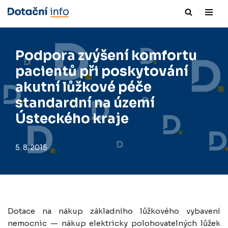
Přeskočit
na
obsah
Podpora zvýšení komfortu
pacientů při poskytování
akutní lůžkové péče
standardní na území
Ústeckého kraje
5. 8. 2015
Dotace na nákup základního lůžkového vybavení
nemocnic — nákup elektricky polohovatelných lůžek