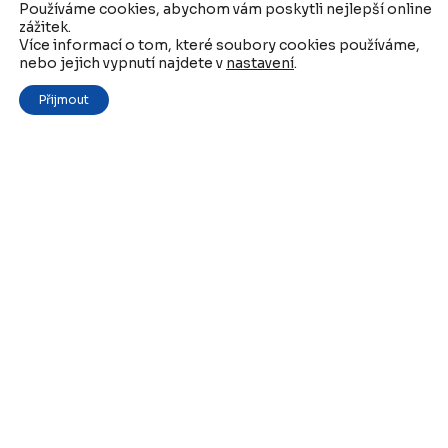
Používáme cookies, abychom vám poskytli nejlepší online
zážitek.
Více informací o tom, které soubory cookies používáme,
nebo jejich vypnutí najdete v
nastavení
.
Přijmout
IROP- Výzva č. 100 — Zvýšení
připravenosti subjektů zapojených do
řešení hrozeb
22. 4. 2021