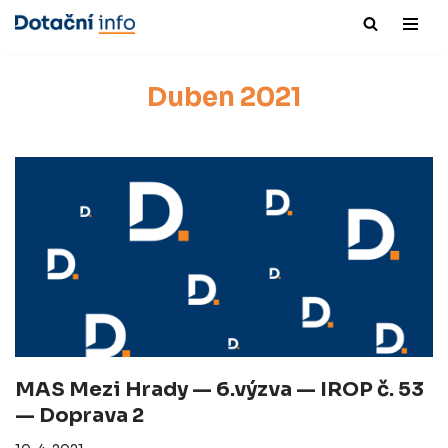
Přeskočit
na
Duben 2021
obsah
MAS Mezi Hrady — 6.výzva — IROP č. 53
— Doprava 2