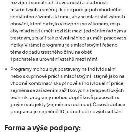
rozvíjení sociálních dovedností a osobnosti
mladistvých a směřují k podpoře jejich vhodného
sociálního zázemí a k tomu, aby se mladiství vyhnuli
chování, které by bylo v rozporu se zákonem, resp.
aby mladiství uměli rozlišit mezi jednáním řádným a
trestným, získali tak právní náhled a uměli pracovat s
riziky. V rámci programu je s mladistvými řešeno
téma dopadu trestného činu na oběť
i pachatele a urovnání vztahů mezi nimi.
Programy mohou být postaveny na individuální
nebo skupinové práci s mladistvými, stejně jako na
vhodné kombinaci skupinové a individuální práce,
zejména se zařazením zážitkových a terapeutických
technik; programy mohou doplňkově pracovat i s
jinými subjekty (zejména s rodinou). Časová dotace
programu je nejméně 10 jednohodinových setkání
Forma a výše podpory: