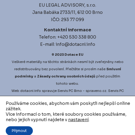
EU LEGAL ADVISORY, s.r.o.
Jana Babáka 2733/11, 612 00 Brno
IČO: 293 77 099
Kontaktní informace
Telefon: +420 530 338 800
E-mail: info@dotacni.info
© 2023
Dotace EU
Veškeré materiály na těchto stránkách nesmí být zveřejněny nebo
redistribuovány bez povolení. Přečtěte si prosím naše
Smluvní
podmínky
a
Zásady ochrany osobních údajů
před použitím
tohoto webu.
Web
dotacni.info
spravuje
Servis PC Brno
- spraveno.cz.
Servis PC
Brno
na Google Maps. Projekt
vyberove-rizeni.info
zajišťuje
Používáme cookies, abychom vám poskytli nejlepší online
nejlepší možné podmínky pro vaši zakázku.
vodni-audit.cz
a
zážitek.
d
igitalni-audit.cz
zefektivní činnosti přesně dle vašich potřeb.
Více informací o tom, které soubory cookies používáme,
nebo jejich vypnutí najdete v
nastavení
.
Podívejte se na další inovativní řešení v oblasti využívání datové
analytiky a AI ve financích, například
Factor investing software
Přijmout
nebo aplikaci
Market sentiment
.
.