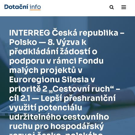
Přeskočit
na
obsah
INTERREG Česká republika –
Polsko — 8. Výzva k
předkládání žádostí o
podporu v rámci Fondu
malých projektů v
Euroregionu Silesia v
prioritě 2 „Cestovní ruch“ –
cíl 2.1 — Lepší přeshraniční
využití potenciálu
udržitelného cestovního
ruchu pro hospodářský