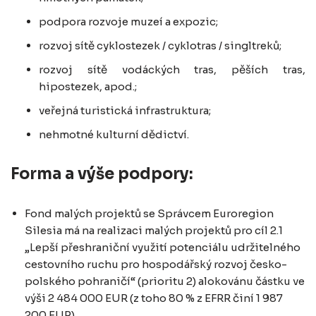
podpora rozvoje muzeí a expozic;
rozvoj sítě cyklostezek / cyklotras / singltreků;
rozvoj sítě vodáckých tras, pěších tras,
hipostezek, apod.;
veřejná turistická infrastruktura;
nehmotné kulturní dědictví.
Forma a výše podpory:
Fond malých projektů se Správcem Euroregion
Silesia má na realizaci malých projektů pro cíl 2.1
„Lepší přeshraniční využití potenciálu udržitelného
cestovního ruchu pro hospodářský rozvoj česko-
polského pohraničí“ (prioritu 2) alokovánu částku ve
výši 2 484 000 EUR (z toho 80 % z EFRR činí 1 987
200 EUR).