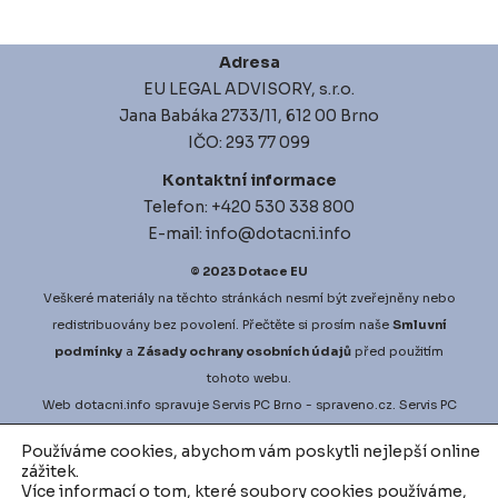
Adresa
EU LEGAL ADVISORY, s.r.o.
Jana Babáka 2733/11, 612 00 Brno
IČO: 293 77 099
Kontaktní informace
Telefon: +420 530 338 800
E-mail: info@dotacni.info
© 2023
Dotace EU
Veškeré materiály na těchto stránkách nesmí být zveřejněny nebo
redistribuovány bez povolení. Přečtěte si prosím naše
Smluvní
podmínky
a
Zásady ochrany osobních údajů
před použitím
tohoto webu.
Web
dotacni.info
spravuje
Servis PC Brno
- spraveno.cz.
Servis PC
Brno
na Google Maps. Projekt
vyberove-rizeni.info
zajišťuje
Používáme cookies, abychom vám poskytli nejlepší online
nejlepší možné podmínky pro vaši zakázku.
vodni-audit.cz
a
zážitek.
d
igitalni-audit.cz
zefektivní činnosti přesně dle vašich potřeb.
Více informací o tom, které soubory cookies používáme,