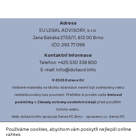
Adresa
EU LEGAL ADVISORY, s.r.o.
Jana Babáka 2733/11, 612 00 Brno
IČO: 293 77 099
Kontaktní informace
Telefon: +420 530 338 800
E-mail: info@dotacni.info
© 2023
Dotace EU
Veškeré materiály na těchto stránkách nesmí být zveřejněny nebo
redistribuovány bez povolení. Přečtěte si prosím naše
Smluvní
podmínky
a
Zásady ochrany osobních údajů
před použitím
tohoto webu.
Web
dotacni.info
spravuje
Servis PC Brno
- spraveno.cz.
Servis PC
Brno
na Google Maps. Projekt
vyberove-rizeni.info
zajišťuje
Používáme cookies, abychom vám poskytli nejlepší online
nejlepší možné podmínky pro vaši zakázku.
vodni-audit.cz
a
zážitek.