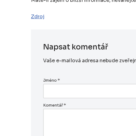
Máte-li zájem o bližší informace, neváhejt
Zdroj
Napsat komentář
Vaše e-mailová adresa nebude zveřej
Jméno
*
Komentář
*