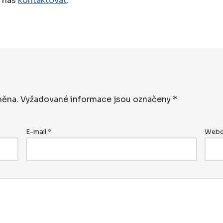
e nás
kontaktovat
.
něna.
Vyžadované informace jsou označeny
*
E-mail
*
Webo