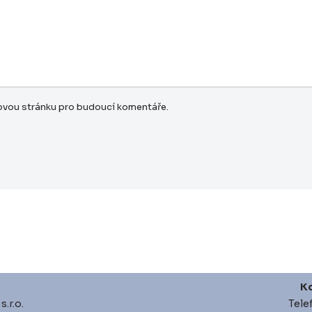
bovou stránku pro budoucí komentáře.
Ko
.r.o.
Tele