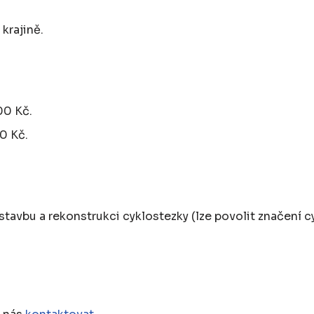
krajině.
00 Kč.
0 Kč.
tavbu a rekonstrukci cyklostezky (lze povolit značení c