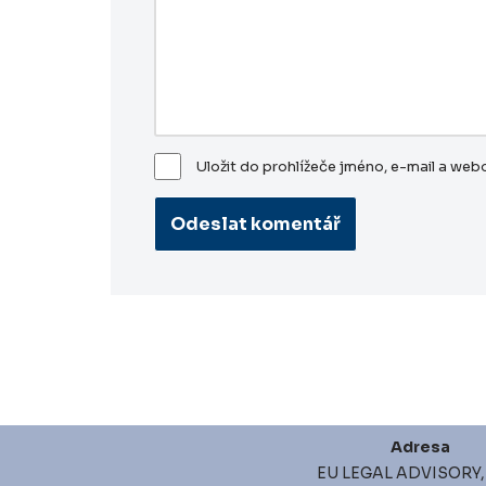
Uložit do prohlížeče jméno, e-mail a we
Adresa
EU LEGAL ADVISORY, s