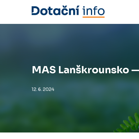
Přeskočit
na
obsah
MAS Lanškrounsko — 
12. 6. 2024