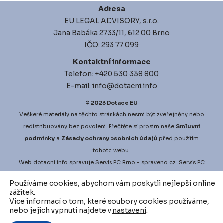
Adresa
EU LEGAL ADVISORY, s.r.o.
Jana Babáka 2733/11, 612 00 Brno
IČO: 293 77 099
Kontaktní informace
Telefon: +420 530 338 800
E-mail: info@dotacni.info
© 2023
Dotace EU
Veškeré materiály na těchto stránkách nesmí být zveřejněny nebo
redistribuovány bez povolení. Přečtěte si prosím naše
Smluvní
podmínky
a
Zásady ochrany osobních údajů
před použitím
tohoto webu.
Web
dotacni.info
spravuje
Servis PC Brno
- spraveno.cz.
Servis PC
Brno
na Google Maps. Projekt
vyberove-rizeni.info
zajišťuje
Používáme cookies, abychom vám poskytli nejlepší online
nejlepší možné podmínky pro vaši zakázku.
vodni-audit.cz
a
zážitek.
d
igitalni-audit.cz
zefektivní činnosti přesně dle vašich potřeb.
Více informací o tom, které soubory cookies používáme,
nebo jejich vypnutí najdete v
nastavení
.
Podívejte se na další inovativní řešení v oblasti využívání datové
analytiky a AI ve financích, například
Factor investing software