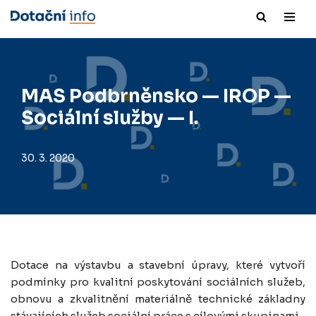
Přeskočit
na
obsah
MAS Podbrněnsko — IROP —
Sociální služby — I.
30. 3. 2020
Dotace na výstavbu a stavební úpravy, které vytvoří
podmínky pro kvalitní poskytování sociálních služeb,
obnovu a zkvalitnění materiálně technické základny
stávajících služeb sociální práce s cílovými skupinami.