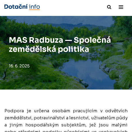
Přeskočit
na
obsah
MAS Radbuza — Společná
zemědělská politika
16. 6. 2025
Podpora je určena osobám pracujícím v odvětvích
zemědělství, potravinářství a lesnictví, uživatelům půdy
a jiným hospodářským subjektům, jež jsou malými
nebo středními podniky působícími ve venkovských