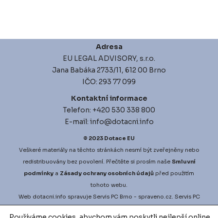
Adresa
EU LEGAL ADVISORY, s.r.o.
Jana Babáka 2733/11, 612 00 Brno
IČO: 293 77 099
Kontaktní informace
Telefon: +420 530 338 800
E-mail: info@dotacni.info
© 2023
Dotace EU
Veškeré materiály na těchto stránkách nesmí být zveřejněny nebo
redistribuovány bez povolení. Přečtěte si prosím naše
Smluvní
podmínky
a
Zásady ochrany osobních údajů
před použitím
tohoto webu.
Web
dotacni.info
spravuje
Servis PC Brno
- spraveno.cz.
Servis PC
Brno
na Google Maps. Projekt
vyberove-rizeni.info
zajišťuje
Používáme cookies, abychom vám poskytli nejlepší online