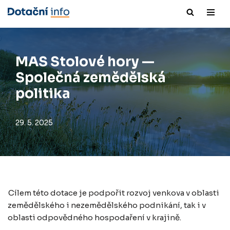
Přeskočit
na
obsah
MAS Stolové hory —
Společná zemědělská
politika
29. 5. 2025
Cílem
této
dotace
je podpořit rozvoj venkova v oblasti
zemědělského i nezemědělského podnikání, tak i v
oblasti odpovědného hospodaření v krajině.