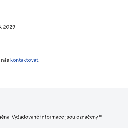
6. 2029.
 nás
kontaktovat
.
něna.
Vyžadované informace jsou označeny
*