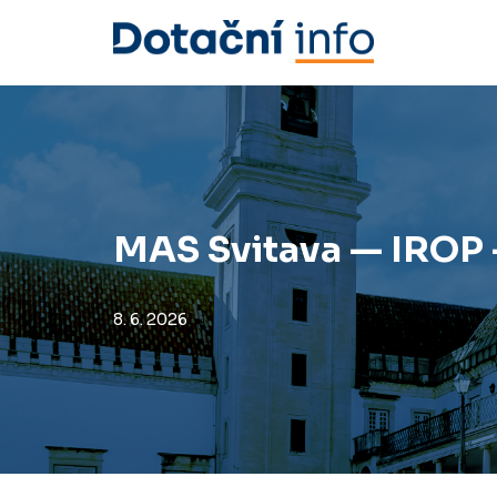
Přeskočit
na
obsah
MAS Svitava — IROP 
8. 6. 2026