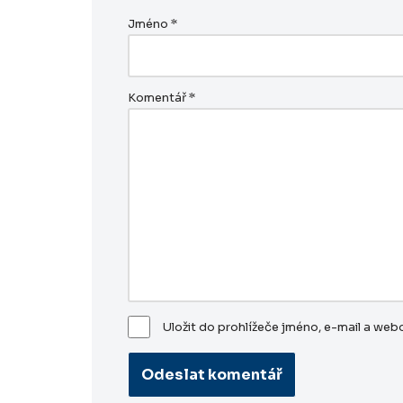
Jméno
*
Komentář
*
Uložit do prohlížeče jméno, e-mail a we