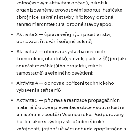
volnočasovým aktivitám občanů, nikoli k
organizovanému provozování sportu), hasičské
zbrojnice, sakrální stavby, hřbitovy, drobná
zahradní architektura, drobné stavby apod.
Aktivita 2 — úprava veřejných prostranství,
obnova a zřizování veřejné zeleně;
Aktivita 3 — obnova a výstavba místních
komunikací, chodníků, stezek, parkovišť (jen jako
součást rozsáhlejšího projektu, nikoli
samostatně) a veřejného osvětlení;
Aktivita 4 — obnova a pořízení technického
vybavení a zařízení6;
Aktivita 5 — příprava a realizace propagačních
materiálů obce a prezentace obce v souvislosti s
umístěním v soutěži Vesnice roku. Podporovány
budou akce s výstupy sloužícími široké
veřejnosti, jejichž užívání nebude zpoplatněno a