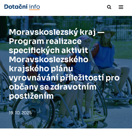
Přeskočit
na
obsah
Moravskoslezský kraj —
Program realizace
specifických aktivit
Moravskoslezského
krajského plánu
vyrovnávání příležitostí pro
občany se zdravotním
postižením
19. 10. 2025