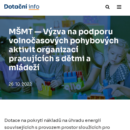
Přeskočit
na
obsah
MŠMT — Výzva na podporu
volnočasových pohybových
aktivit organizací
pracujících s dětmi a
mládeží
26. 10. 2022
Dotace na pokrytí nákladů na úhradu energií
souvisejících s provozem prostor sloužících pro