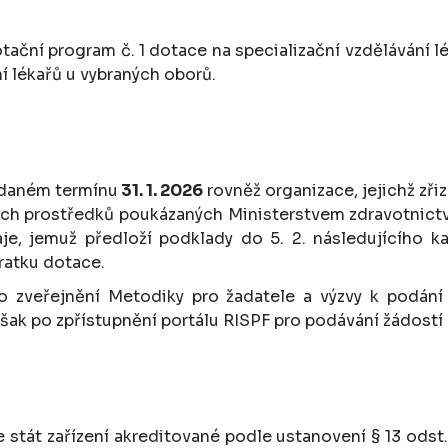
otační program č. 1 dotace na specializační vzdělávání 
ní lékařů u vybraných oborů.
v daném termínu
31. 1. 2026
rovněž organizace, jejichž zři
ních prostředků poukázaných Ministerstvem zdravotnict
je, jemuž předloží podklady do 5. 2. následujícího 
ratku dotace.
zveřejnění Metodiky pro žadatele a výzvy k podání 
šak po zpřístupnění portálu RISPF pro podávání žádostí
 stát zařízení akreditované podle ustanovení § 13 odst.