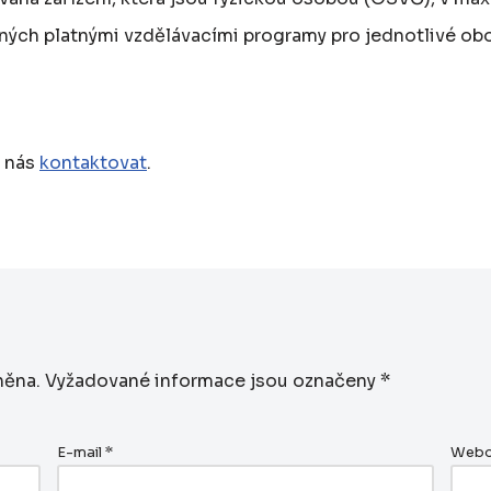
ných platnými vzdělávacími programy pro jednotlivé obo
e nás
kontaktovat
.
něna.
Vyžadované informace jsou označeny
*
E-mail
*
Webo