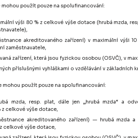
se mohou použít pouze na spolufinancování:
mální výši 80 % z celkové výše dotace (hrubá mzda, resp
stnavatele),
stnance akreditovaného zařízení) v maximální výši 1
ění zaměstnavatele,
ovaná zařízení, která jsou fyzickou osobou (OSVČ), v max
ných příslušnými vyhláškami o vzdělávání v základních 
se mohou použít pouze na spolufinancování:
ubá mzda, resp. plat, dále jen „hrubá mzda“ a odvo
 z celkové výše dotace,
ěstnance akreditovaného zařízení) — hrubá mzda a o
z celkové výše dotace,
ovaná zařízení, která jsou fyzickou osobou (OSVČ), v max