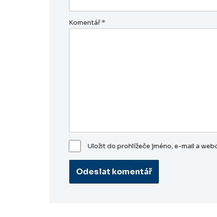
Komentář
*
Uložit do prohlížeče jméno, e-mail a we