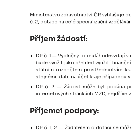
Ministerstvo zdravotnictví ČR vyhlašuje d
č. 2, dotace na celé specializační vzdělává
Příjem žádostí:
DP č. 1 — Vyplněný formulář odevzdají 
bude využit jako přehled využití finanč
státním rozpočtem prostřednictvím kra
stejnému datu na účet kraje případnou v
DP č. 2 — Žádost může být podána po 
internetových stránkách MZD, nejdříve v
Příjemci podpory:
DP č. 1, 2 — Žadatelem o dotaci se může