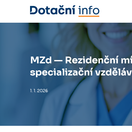
Přeskočit
na
obsah
MZd — Rezidenční mís
specializační vzdělá
1. 1. 2026