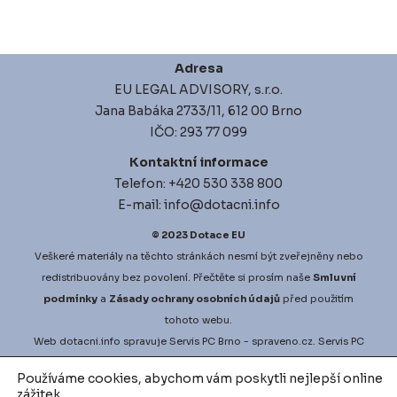
Adresa
EU LEGAL ADVISORY, s.r.o.
Jana Babáka 2733/11, 612 00 Brno
IČO: 293 77 099
Kontaktní informace
Telefon: +420 530 338 800
E-mail: info@dotacni.info
© 2023
Dotace EU
Veškeré materiály na těchto stránkách nesmí být zveřejněny nebo
redistribuovány bez povolení. Přečtěte si prosím naše
Smluvní
podmínky
a
Zásady ochrany osobních údajů
před použitím
tohoto webu.
Web
dotacni.info
spravuje
Servis PC Brno
- spraveno.cz.
Servis PC
Brno
na Google Maps. Projekt
vyberove-rizeni.info
zajišťuje
Používáme cookies, abychom vám poskytli nejlepší online
nejlepší možné podmínky pro vaši zakázku.
vodni-audit.cz
a
zážitek.