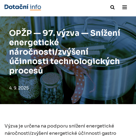
Přeskočit
na
obsah
OPŽP — 97. výzva — Snížení
energetické
náročnosti/zvýšení
účinnosti technologických
procesů
4. 9. 2025
Výzva je určena na podporu snížení energetické
náročnosti/zvýšení energetické účinnosti gastro