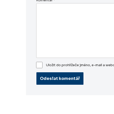
Komentář
*
Uložit do prohlížeče jméno, e-mail a we