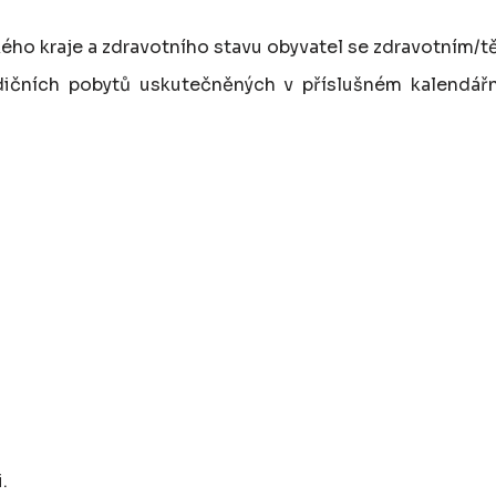
kého kraje a zdravotního stavu obyvatel se zdravotním/
dičních pobytů uskutečněných v příslušném kalendářn
.