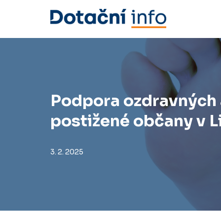
Přeskočit
na
obsah
Podpora ozdravných 
postižené občany v L
3. 2. 2025