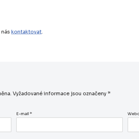
e nás
kontaktovat
.
něna.
Vyžadované informace jsou označeny
*
E-mail
*
Webo