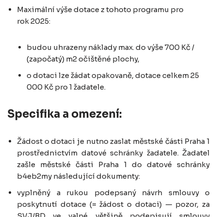
Maximální výše dotace z tohoto programu pro
rok 2025:
budou uhrazeny náklady max. do výše 700 Kč /
(započatý) m2 očištěné plochy,
o dotaci lze žádat opakovaně, dotace celkem 25
000 Kč pro 1 žadatele.
Specifika a omezení:
Žádost o dotaci je nutno zaslat městské části Praha 1
prostřednictvím datové schránky žadatele. Žadatel
zašle městské části Praha 1 do datové schránky
b4eb2my následující dokumenty:
vyplněný a rukou podepsaný návrh smlouvy o
poskytnutí dotace (= žádost o dotaci) — pozor, za
SVJ/BD ve valné většině podepisují smlouvy