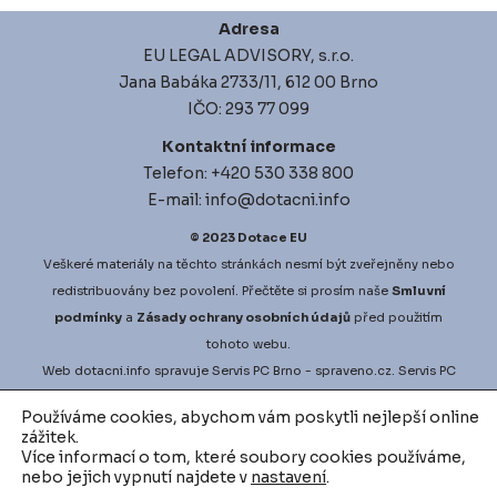
Adresa
EU LEGAL ADVISORY, s.r.o.
Jana Babáka 2733/11, 612 00 Brno
IČO: 293 77 099
Kontaktní informace
Telefon: +420 530 338 800
E-mail: info@dotacni.info
© 2023
Dotace EU
Veškeré materiály na těchto stránkách nesmí být zveřejněny nebo
redistribuovány bez povolení. Přečtěte si prosím naše
Smluvní
podmínky
a
Zásady ochrany osobních údajů
před použitím
tohoto webu.
Web
dotacni.info
spravuje
Servis PC Brno
- spraveno.cz.
Servis PC
Brno
na Google Maps. Projekt
vyberove-rizeni.info
zajišťuje
Používáme cookies, abychom vám poskytli nejlepší online
nejlepší možné podmínky pro vaši zakázku.
vodni-audit.cz
a
zážitek.
d
igitalni-audit.cz
zefektivní činnosti přesně dle vašich potřeb.
Více informací o tom, které soubory cookies používáme,
nebo jejich vypnutí najdete v
nastavení
.
Podívejte se na další inovativní řešení v oblasti využívání datové