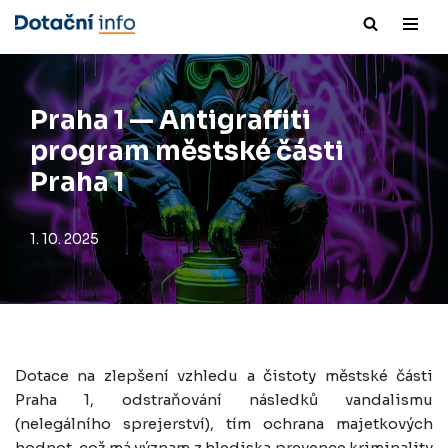
Přeskočit
na
obsah
Praha 1 — Antigraffiti
program městské části
Praha 1
1. 10. 2025
Dotace na zlepšení vzhledu a čistoty městské části
Praha 1, odstraňování následků vandalismu
(nelegálního sprejerství), tím ochrana majetkových
hodnot, což má význam z hlediska prevence kriminality