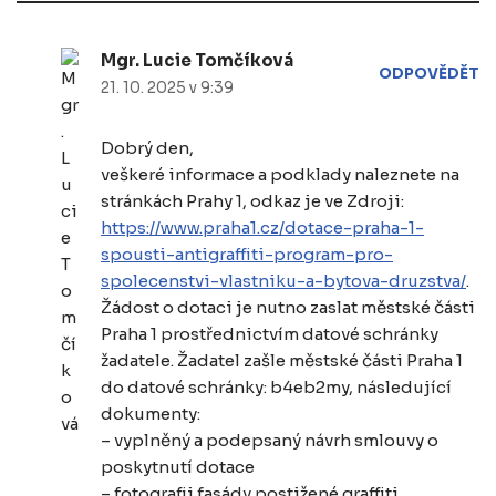
Mgr. Lucie Tomčíková
ODPOVĚDĚT
21. 10. 2025 v 9:39
Dobrý den,
veškeré informace a podklady naleznete na
stránkách Prahy 1, odkaz je ve Zdroji:
https://www.praha1.cz/dotace-praha-1-
spousti-antigraffiti-program-pro-
spolecenstvi-vlastniku-a-bytova-druzstva/
.
Žádost o dotaci je nutno zaslat městské části
Praha 1 prostřednictvím datové schránky
žadatele. Žadatel zašle městské části Praha 1
do datové schránky: b4eb2my, následující
dokumenty:
– vyplněný a podepsaný návrh smlouvy o
poskytnutí dotace
– fotografii fasády postižené graffiti