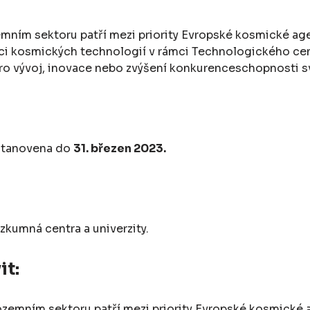
mním sektoru patří mezi priority Evropské kosmické age
ci kosmických technologií v rámci Technologického cent
ro vývoj, inovace nebo zvýšení konkurenceschopnosti s
 stanovena do
31. březen 2023
.
ýzkumná centra a univerzity.
it:
ozemním sektoru patří mezi priority Evropské kosmické a