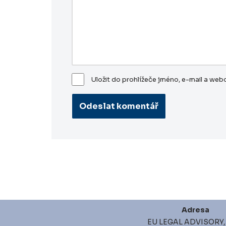
Uložit do prohlížeče jméno, e-mail a we
Adresa
EU LEGAL ADVISORY, s