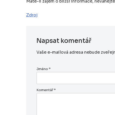
Máte-li zájem o bližší informace, neváhejt
Zdroj
Napsat komentář
Vaše e-mailová adresa nebude zveřej
Jméno
*
Komentář
*