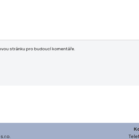
bovou stránku pro budoucí komentáře.
Ko
.r.o.
Tele