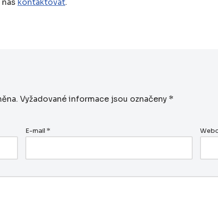
e nás
kontaktovat
.
něna.
Vyžadované informace jsou označeny
*
E-mail
*
Webo