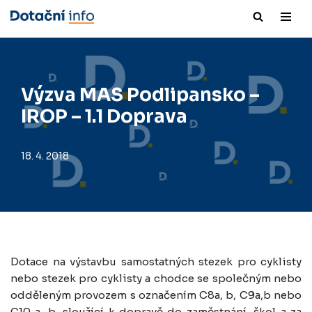
Přeskočit
na
obsah
Výzva MAS Podlipansko –
IROP – 1.1 Doprava
18. 4. 2018
Dotace na výstavbu samostatných stezek pro cyklisty
nebo stezek pro cyklisty a chodce se společným nebo
odděleným provozem s označením C8a, b, C9a,b nebo
C10 a, b, sloužící k dopravě do zaměstnání, škol a za