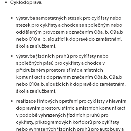
Cyklodoprava:
výstavba samostatných stezek pro cyklisty nebo
stezek pro cyklisty a chodce se společným nebo
odděleným provozem s označením C8a, b, C9a,b
nebo C10 a, b, sloužící k dopravě do zaměstnání,
škol a za službami,
výstavba jízdních pruhů pro cyklisty nebo
společných pásů pro cyklisty a chodce v
přidruženém prostoru silnic a místních
komunikací s dopravním značením C8a,b, C9a,b
nebo C10a,b, sloužících k dopravě do zaměstnání,
škol a za službami,
realizace liniových opatření pro cyklisty v hlavním
dopravním prostoru silnic a místních komunikací
v podobě vyhrazených jízdních pruhů pro
cyklisty, piktogramových koridorů pro cyklisty
nebo vyhrazených jízdních pruhů pro autobusy a