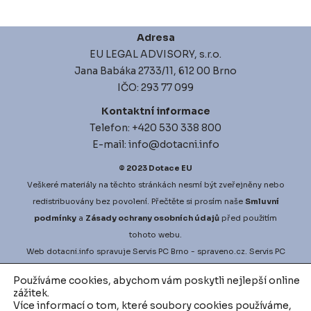
Adresa
EU LEGAL ADVISORY, s.r.o.
Jana Babáka 2733/11, 612 00 Brno
IČO: 293 77 099
Kontaktní informace
Telefon: +420 530 338 800
E-mail: info@dotacni.info
© 2023
Dotace EU
Veškeré materiály na těchto stránkách nesmí být zveřejněny nebo
redistribuovány bez povolení. Přečtěte si prosím naše
Smluvní
podmínky
a
Zásady ochrany osobních údajů
před použitím
tohoto webu.
Web
dotacni.info
spravuje
Servis PC Brno
- spraveno.cz.
Servis PC
Brno
na Google Maps. Projekt
vyberove-rizeni.info
zajišťuje
Používáme cookies, abychom vám poskytli nejlepší online
nejlepší možné podmínky pro vaši zakázku.
vodni-audit.cz
a
zážitek.
d
igitalni-audit.cz
zefektivní činnosti přesně dle vašich potřeb.
Více informací o tom, které soubory cookies používáme,