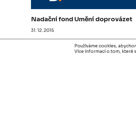
Nadační fond Umění doprovázet
31. 12. 2015
Používáme cookies, abychom 
Více informací o tom, které
Výzva k předkládání žádostí o
podporu strategií Komunitně