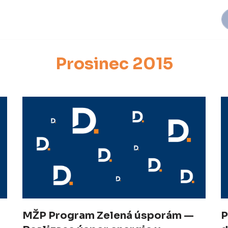
Prosinec 2015
MŽP Program Zelená úsporám —
P