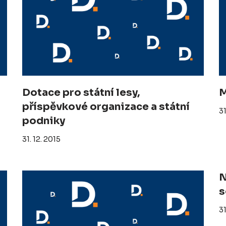
Dotace pro státní lesy,
M
příspěvkové organizace a státní
31
podniky
31. 12. 2015
N
s
31