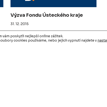
Výzva Fondu Ústeckého kraje
31. 12. 2015
vám poskytli nejlepší online zážitek.
 soubory cookies používáme, nebo jejich vypnutí najdete v
nasta
PGRLF — Podpora školkařských
P
provozoven na pozemcích
z