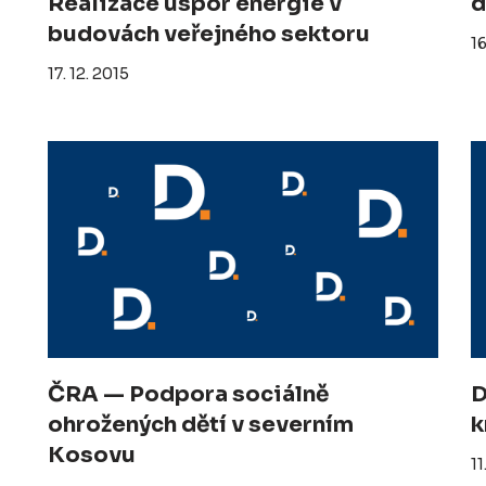
Realizace úspor energie v
d
budovách veřejného sektoru
16
17. 12. 2015
ČRA — Podpora sociálně
D
ohrožených dětí v severním
k
Kosovu
11