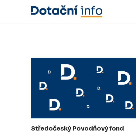
Přeskočit
na
obsah
Středočeský Povodňový fond