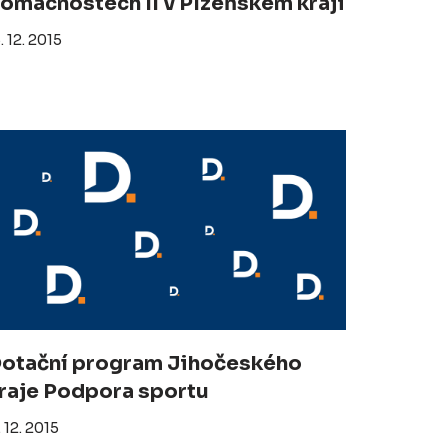
omácnostech II v Plzeňském kraji
. 12. 2015
otační program Jihočeského
raje Podpora sportu
. 12. 2015