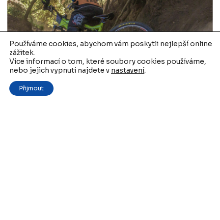
Používáme cookies, abychom vám poskytli nejlepší online
zážitek.
Více informací o tom, které soubory cookies používáme,
Pravidelná činnost sportovních a
nebo jejich vypnutí najdete v
nastavení
.
tělovýchovných organizací
Přijmout
11. 3. 2016