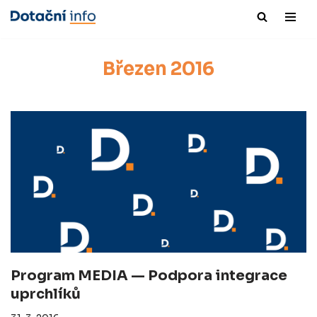
Přeskočit
na
Březen 2016
obsah
Program MEDIA — Podpora integrace
uprchlíků