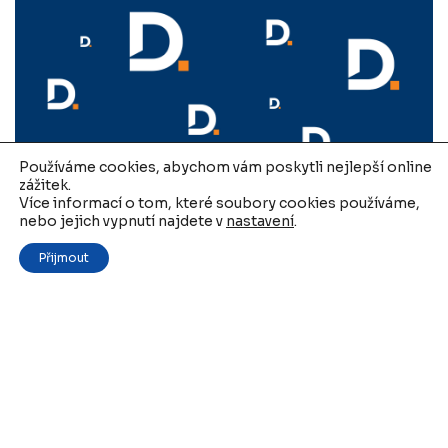
Používáme cookies, abychom vám poskytli nejlepší online
zážitek.
Více informací o tom, které soubory cookies používáme,
Program 2022 pro poskytování dotací z
nebo jejich vypnutí najdete v
nastavení
.
rozpočtu Středočeského kraje ze
Přijmout
Středočeského Fondu cestovního ruchu
10. 5. 2022