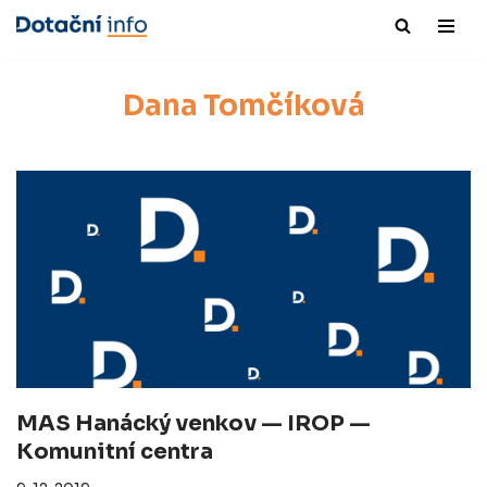
Přeskočit
na
Dana Tomčíková
obsah
MAS Hanácký venkov — IROP —
Komunitní centra