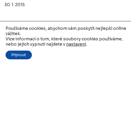
30. 1. 2015
Používáme cookies, abychom vám poskytli nejlepší online
zážitek.
Více informací o tom, které soubory cookies používáme,
nebo jejich vypnutí najdete v
nastavení
.
Přijmout
Podpora chovu ryb ve vodních tocích v
Jihočeském kraji
30. 1. 2015